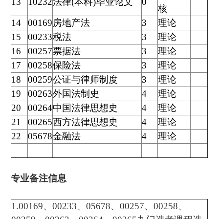
13
10232
法律(本科)毕业论文
0
核
14
00169
房地产法
3
理论
15
00233
税法
3
理论
16
00257
票据法
3
理论
17
00258
保险法
3
理论
18
00259
公证与律师制度
3
理论
19
00263
外国法制史
4
理论
20
00264
中国法律思想史
4
理论
21
00265
西方法律思想史
4
理论
22
05678
金融法
4
理论
专业备注信息
1.00169、00233、05678、00257、00258、