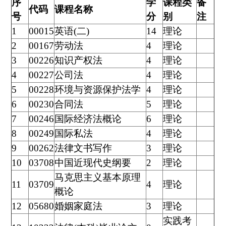
序
学
课程类
备
代码
课程名称
号
分
别
注
1
00015
英语(二)
14
理论
2
00167
劳动法
4
理论
3
00226
知识产权法
4
理论
4
00227
公司法
4
理论
5
00228
环境与资源保护法学
4
理论
6
00230
合同法
5
理论
7
00246
国际经济法概论
6
理论
8
00249
国际私法
4
理论
9
00262
法律文书写作
3
理论
10
03708
中国近现代史纲要
2
理论
马克思主义基本原理
11
03709
4
理论
概论
12
05680
婚姻家庭法
3
理论
实践考