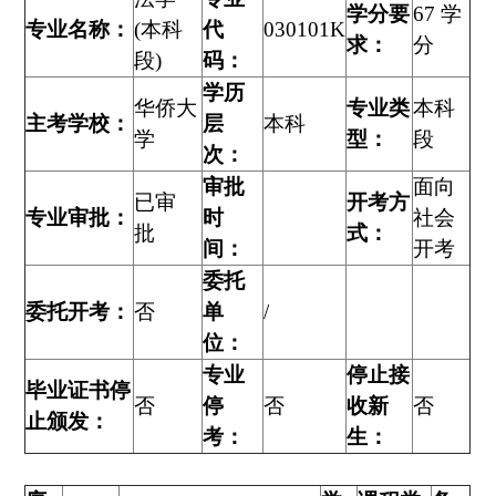
学分要
67 学
专业名称：
(本科
代
030101K
求：
分
段)
码：
学历
华侨大
专业类
本科
主考学校：
层
本科
学
型：
段
次：
审批
面向
已审
开考方
专业审批：
时
社会
批
式：
间：
开考
委托
委托开考：
否
单
/
位：
专业
停止接
毕业证书停
否
停
否
收新
否
止颁发：
考：
生：