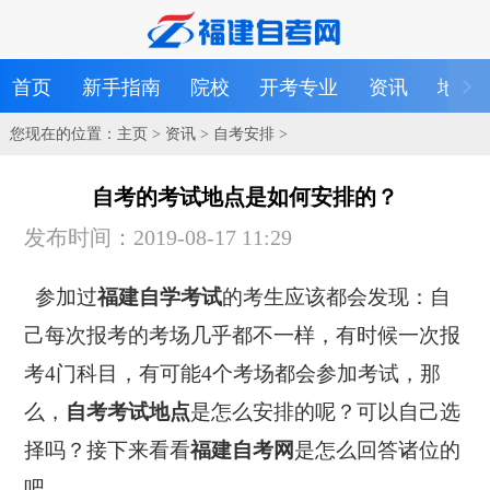
首页
新手指南
院校
开考专业
资讯
地区
您现在的位置：
主页
>
资讯
>
自考安排
>
自考的考试地点是如何安排的？
发布时间：2019-08-17 11:29
参加过
福建自学考试
的考生应该都会发现：自
己每次报考的考场几乎都不一样，有时候一次报
考4门科目，有可能4个考场都会参加考试，那
么，
自考考试地点
是怎么安排的呢？可以自己选
择吗？接下来看看
福建自考网
是怎么回答诸位的
吧。